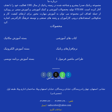
درباره ما
مجموعه رباتیک صدرا پیشرو و شناخته شده در زمینه رباتیک از سال 1385 فعالیت خود را با هدف
تولید محصولات آموزشی و کمک آموزشی و آموزش مبتنی بر رویکرد STEAM آغاز کرده است.
از جمله اهداف این مجموعه می توان به آموزش مهارت محور برای ارتقای کیفیت کار و
شکوفایی استعدادهای درونی کارآموزان و رشته های صنعتی و توسعه فرهنگ کارآفرینی اشاره
کرد.
محصولات
کتاب های آموزشی
بسته
آموزش مکانیک
نرم‌افزارهای رباتیک
بسته
آموزش الکترونیک
طراحی ماشین فرمول
1
بسته
آموزش برنامه نویسی
اطلاعات تماس
نشانی: اصفهان، چهار راه رزمندگان، خیابان رزمندگان، خیابان اصفهان ویلا، ساختمان اداری ویلا، طبقه اول
(مسیریابی)
تلفن:
۰۳۱۳۴۴۱۶۹۰۰ ۰۳۱۳۴۴۱۶۲۰۰
sadra.robot@yahoo.com
ایمیل:
ساعات کاری: