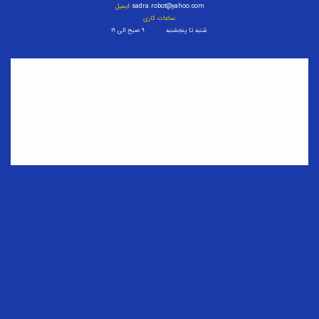
sadra.robot@yahoo.com
ایمیل:
ساعات کاری:
شنبه تا پنجشنبه ۹ صبح الی ۱۹