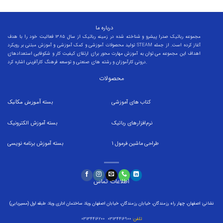
درباره ما
مجموعه رباتیک صدرا پیشرو و شناخته شده در زمینه رباتیک از سال 1385 فعالیت خود را با هدف
تولید محصولات آموزشی و کمک آموزشی و آموزش مبتنی بر رویکرد STEAM آغاز کرده است. از جمله
اهداف این مجموعه می توان به آموزش مهارت محور برای ارتقای کیفیت کار و شکوفایی استعدادهای
درونی کارآموزان و رشته های صنعتی و توسعه فرهنگ کارآفرینی اشاره کرد.
محصولات
کتاب های آموزشی
بسته
آموزش مکانیک
نرم‌افزارهای رباتیک
بسته
آموزش الکترونیک
طراحی ماشین فرمول
1
بسته
آموزش برنامه نویسی
اطلاعات تماس
نشانی: اصفهان، چهار راه رزمندگان، خیابان رزمندگان، خیابان اصفهان ویلا، ساختمان اداری ویلا، طبقه اول (مسیریابی)
تلفن:
۰۳۱۳۴۴۱۶۹۰۰ ۰۳۱۳۴۴۱۶۲۰۰