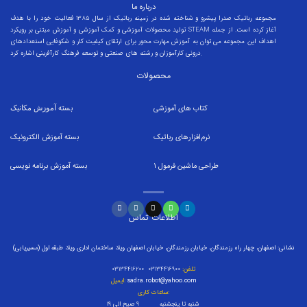
درباره ما
مجموعه رباتیک صدرا پیشرو و شناخته شده در زمینه رباتیک از سال 1385 فعالیت خود را با هدف
تولید محصولات آموزشی و کمک آموزشی و آموزش مبتنی بر رویکرد STEAM آغاز کرده است. از جمله
اهداف این مجموعه می توان به آموزش مهارت محور برای ارتقای کیفیت کار و شکوفایی استعدادهای
درونی کارآموزان و رشته های صنعتی و توسعه فرهنگ کارآفرینی اشاره کرد.
محصولات
کتاب های آموزشی
بسته
آموزش مکانیک
نرم‌افزارهای رباتیک
بسته
آموزش الکترونیک
طراحی ماشین فرمول
1
بسته
آموزش برنامه نویسی
اطلاعات تماس
نشانی: اصفهان، چهار راه رزمندگان، خیابان رزمندگان، خیابان اصفهان ویلا، ساختمان اداری ویلا، طبقه اول (مسیریابی)
تلفن:
۰۳۱۳۴۴۱۶۹۰۰ ۰۳۱۳۴۴۱۶۲۰۰
sadra.robot@yahoo.com
ایمیل:
ساعات کاری:
شنبه تا پنجشنبه ۹ صبح الی ۱۹