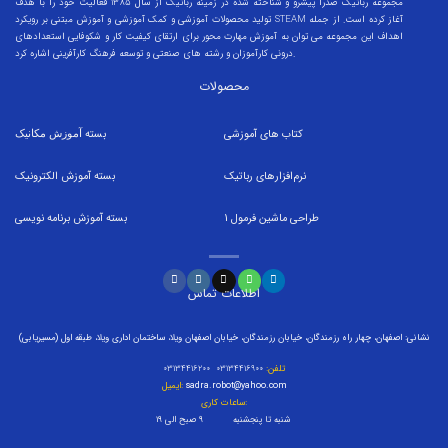
مجموعه رباتیک صدرا پیشرو و شناخته شده در زمینه رباتیک از سال 1385 فعالیت خود را با هدف
تولید محصولات آموزشی و کمک آموزشی و آموزش مبتنی بر رویکرد STEAM آغاز کرده است. از جمله
اهداف این مجموعه می توان به آموزش مهارت محور برای ارتقای کیفیت کار و شکوفایی استعدادهای
درونی کارآموزان و رشته های صنعتی و توسعه فرهنگ کارآفرینی اشاره کرد.
محصولات
کتاب های آموزشی
بسته
آموزش مکانیک
نرم‌افزارهای رباتیک
بسته
آموزش الکترونیک
طراحی ماشین فرمول
1
بسته
آموزش برنامه نویسی
اطلاعات تماس
نشانی: اصفهان، چهار راه رزمندگان، خیابان رزمندگان، خیابان اصفهان ویلا، ساختمان اداری ویلا، طبقه اول (مسیریابی)
تلفن:
۰۳۱۳۴۴۱۶۹۰۰ ۰۳۱۳۴۴۱۶۲۰۰
sadra.robot@yahoo.com
ایمیل:
ساعات کاری:
شنبه تا پنجشنبه ۹ صبح الی ۱۹