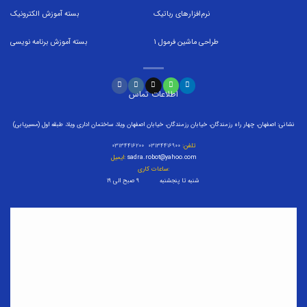
نرم‌افزارهای رباتیک
بسته
آموزش الکترونیک
طراحی ماشین فرمول
1
بسته
آموزش برنامه نویسی
اطلاعات تماس
نشانی: اصفهان، چهار راه رزمندگان، خیابان رزمندگان، خیابان اصفهان ویلا، ساختمان اداری ویلا، طبقه اول (مسیریابی)
تلفن:
۰۳۱۳۴۴۱۶۹۰۰ ۰۳۱۳۴۴۱۶۲۰۰
sadra.robot@yahoo.com
ایمیل:
ساعات کاری:
شنبه تا پنجشنبه ۹ صبح الی ۱۹