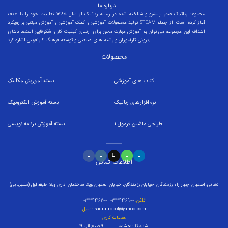
درباره ما
مجموعه رباتیک صدرا پیشرو و شناخته شده در زمینه رباتیک از سال 1385 فعالیت خود را با هدف
تولید محصولات آموزشی و کمک آموزشی و آموزش مبتنی بر رویکرد STEAM آغاز کرده است. از جمله
اهداف این مجموعه می توان به آموزش مهارت محور برای ارتقای کیفیت کار و شکوفایی استعدادهای
درونی کارآموزان و رشته های صنعتی و توسعه فرهنگ کارآفرینی اشاره کرد.
محصولات
کتاب های آموزشی
بسته
آموزش مکانیک
نرم‌افزارهای رباتیک
بسته
آموزش الکترونیک
طراحی ماشین فرمول
1
بسته
آموزش برنامه نویسی
اطلاعات تماس
نشانی: اصفهان، چهار راه رزمندگان، خیابان رزمندگان، خیابان اصفهان ویلا، ساختمان اداری ویلا، طبقه اول (مسیریابی)
تلفن:
۰۳۱۳۴۴۱۶۹۰۰ ۰۳۱۳۴۴۱۶۲۰۰
sadra.robot@yahoo.com
ایمیل:
ساعات کاری:
شنبه تا پنجشنبه ۹ صبح الی ۱۹