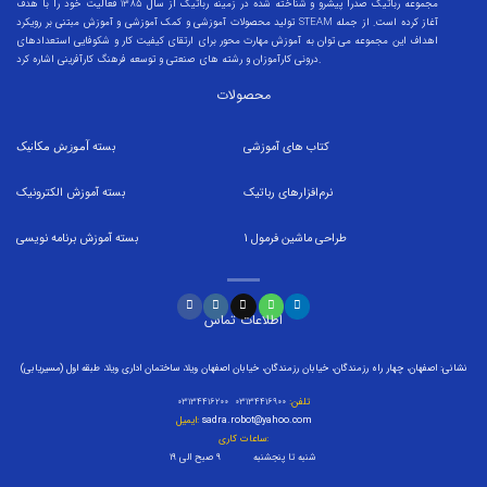
مجموعه رباتیک صدرا پیشرو و شناخته شده در زمینه رباتیک از سال 1385 فعالیت خود را با هدف
تولید محصولات آموزشی و کمک آموزشی و آموزش مبتنی بر رویکرد STEAM آغاز کرده است. از جمله
اهداف این مجموعه می توان به آموزش مهارت محور برای ارتقای کیفیت کار و شکوفایی استعدادهای
درونی کارآموزان و رشته های صنعتی و توسعه فرهنگ کارآفرینی اشاره کرد.
محصولات
کتاب های آموزشی
بسته
آموزش مکانیک
نرم‌افزارهای رباتیک
بسته
آموزش الکترونیک
طراحی ماشین فرمول
1
بسته
آموزش برنامه نویسی
اطلاعات تماس
نشانی: اصفهان، چهار راه رزمندگان، خیابان رزمندگان، خیابان اصفهان ویلا، ساختمان اداری ویلا، طبقه اول (مسیریابی)
تلفن:
۰۳۱۳۴۴۱۶۹۰۰ ۰۳۱۳۴۴۱۶۲۰۰
sadra.robot@yahoo.com
ایمیل:
ساعات کاری:
شنبه تا پنجشنبه ۹ صبح الی ۱۹