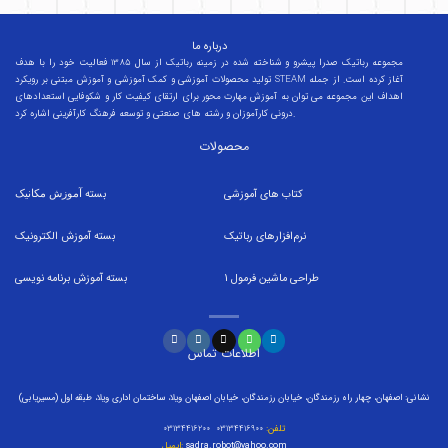
درباره ما
مجموعه رباتیک صدرا پیشرو و شناخته شده در زمینه رباتیک از سال 1385 فعالیت خود را با هدف
تولید محصولات آموزشی و کمک آموزشی و آموزش مبتنی بر رویکرد STEAM آغاز کرده است. از جمله
اهداف این مجموعه می توان به آموزش مهارت محور برای ارتقای کیفیت کار و شکوفایی استعدادهای
درونی کارآموزان و رشته های صنعتی و توسعه فرهنگ کارآفرینی اشاره کرد.
محصولات
کتاب های آموزشی
بسته
آموزش مکانیک
نرم‌افزارهای رباتیک
بسته
آموزش الکترونیک
طراحی ماشین فرمول
1
بسته
آموزش برنامه نویسی
اطلاعات تماس
نشانی: اصفهان، چهار راه رزمندگان، خیابان رزمندگان، خیابان اصفهان ویلا، ساختمان اداری ویلا، طبقه اول (مسیریابی)
تلفن:
۰۳۱۳۴۴۱۶۹۰۰ ۰۳۱۳۴۴۱۶۲۰۰
sadra.robot@yahoo.com
ایمیل: