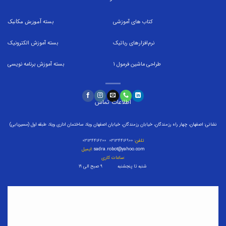
کتاب های آموزشی
بسته
آموزش مکانیک
نرم‌افزارهای رباتیک
بسته
آموزش الکترونیک
طراحی ماشین فرمول
1
بسته
آموزش برنامه نویسی
اطلاعات تماس
نشانی: اصفهان، چهار راه رزمندگان، خیابان رزمندگان، خیابان اصفهان ویلا، ساختمان اداری ویلا، طبقه اول (مسیریابی)
تلفن:
۰۳۱۳۴۴۱۶۹۰۰ ۰۳۱۳۴۴۱۶۲۰۰
sadra.robot@yahoo.com
ایمیل:
ساعات کاری:
شنبه تا پنجشنبه ۹ صبح الی ۱۹