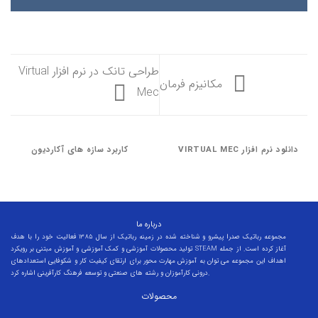
طراحی تانک در نرم افزار Virtual
مکانیزم فرمان
Mec
دانلود نرم افزار VIRTUAL MEC
کاربرد سازه های آکاردیون
درباره ما
مجموعه رباتیک صدرا پیشرو و شناخته شده در زمینه رباتیک از سال 1385 فعالیت خود را با هدف
تولید محصولات آموزشی و کمک آموزشی و آموزش مبتنی بر رویکرد STEAM آغاز کرده است. از جمله
اهداف این مجموعه می توان به آموزش مهارت محور برای ارتقای کیفیت کار و شکوفایی استعدادهای
درونی کارآموزان و رشته های صنعتی و توسعه فرهنگ کارآفرینی اشاره کرد.
محصولات