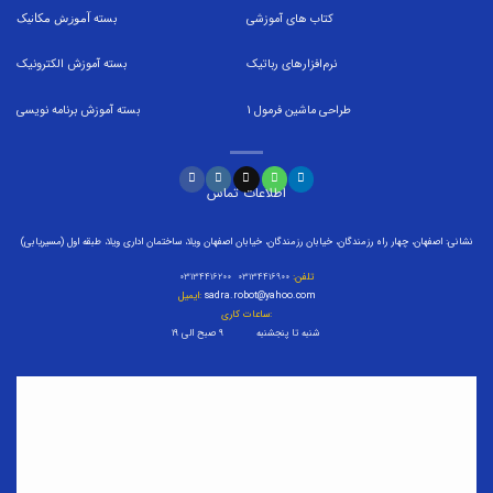
کتاب های آموزشی
بسته
آموزش مکانیک
نرم‌افزارهای رباتیک
بسته
آموزش الکترونیک
طراحی ماشین فرمول
1
بسته
آموزش برنامه نویسی
اطلاعات تماس
نشانی: اصفهان، چهار راه رزمندگان، خیابان رزمندگان، خیابان اصفهان ویلا، ساختمان اداری ویلا، طبقه اول (مسیریابی)
تلفن:
۰۳۱۳۴۴۱۶۹۰۰ ۰۳۱۳۴۴۱۶۲۰۰
sadra.robot@yahoo.com
ایمیل:
ساعات کاری:
شنبه تا پنجشنبه ۹ صبح الی ۱۹