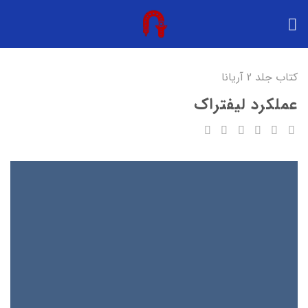
Ski
t
conten
کتاب جلد 2 آریانا
عملکرد لیفتراک