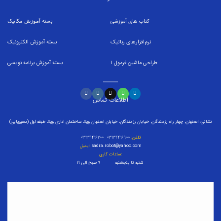
کتاب های آموزشی
بسته
آموزش مکانیک
نرم‌افزارهای رباتیک
بسته
آموزش الکترونیک
طراحی ماشین فرمول
1
بسته
آموزش برنامه نویسی
اطلاعات تماس
نشانی: اصفهان، چهار راه رزمندگان، خیابان رزمندگان، خیابان اصفهان ویلا، ساختمان اداری ویلا، طبقه اول (مسیریابی)
تلفن:
۰۳۱۳۴۴۱۶۹۰۰ ۰۳۱۳۴۴۱۶۲۰۰
sadra.robot@yahoo.com
ایمیل:
ساعات کاری:
شنبه تا پنجشنبه ۹ صبح الی ۱۹