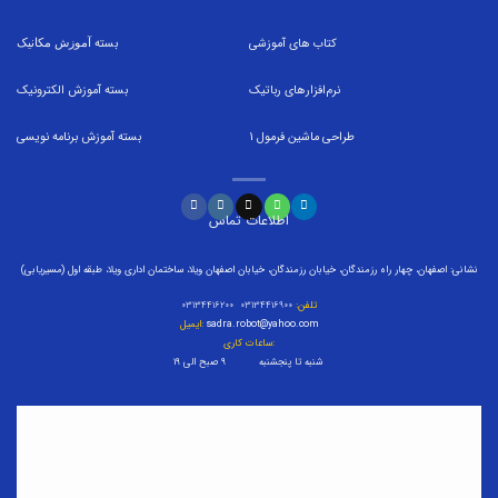
کتاب های آموزشی
بسته
آموزش مکانیک
نرم‌افزارهای رباتیک
بسته
آموزش الکترونیک
طراحی ماشین فرمول
1
بسته
آموزش برنامه نویسی
اطلاعات تماس
نشانی: اصفهان، چهار راه رزمندگان، خیابان رزمندگان، خیابان اصفهان ویلا، ساختمان اداری ویلا، طبقه اول (مسیریابی)
تلفن:
۰۳۱۳۴۴۱۶۹۰۰ ۰۳۱۳۴۴۱۶۲۰۰
sadra.robot@yahoo.com
ایمیل:
ساعات کاری:
شنبه تا پنجشنبه ۹ صبح الی ۱۹