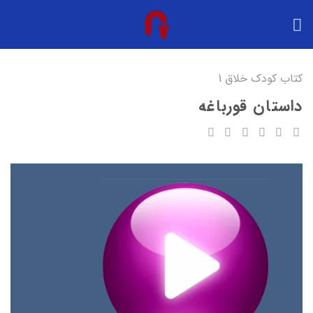
Ski
t
conten
کتاب کودک خلاق 1
داستان قورباغه