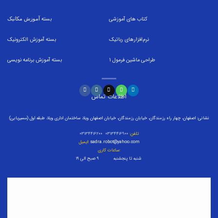
کتاب های آموزشی
بسته
آموزش مکانیک
نرم‌افزارهای رباتیک
بسته
آموزش الکترونیک
طراحی ماشین فرمول
1
بسته
آموزش برنامه نویسی
اطلاعات تماس
نشانی: اصفهان، چهار راه رزمندگان، خیابان رزمندگان، خیابان اصفهان ویلا، ساختمان اداری ویلا، طبقه اول (مسیریابی)
تلفن:
۰۳۱۳۴۴۱۶۹۰۰ ۰۳۱۳۴۴۱۶۲۰۰
sadra.robot@yahoo.com
ایمیل:
ساعات کاری:
شنبه تا پنجشنبه ۹ صبح الی ۱۹