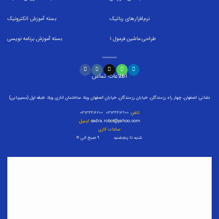
نرم‌افزارهای رباتیک
بسته
آموزش الکترونیک
طراحی ماشین فرمول
1
بسته
آموزش برنامه نویسی
اطلاعات تماس
نشانی: اصفهان، چهار راه رزمندگان، خیابان رزمندگان، خیابان اصفهان ویلا، ساختمان اداری ویلا، طبقه اول (مسیریابی)
تلفن:
۰۳۱۳۴۴۱۶۹۰۰ ۰۳۱۳۴۴۱۶۲۰۰
sadra.robot@yahoo.com
ایمیل:
ساعات کاری:
شنبه تا پنجشنبه ۹ صبح الی ۱۹