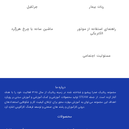
ربات بیمار
جرثقیل
راهنمای استفاده از موتور
ماشین ساده با چرخ هرزگرد
الکتریکی
مسئولیت اجتماعی
درباره ما
مجموعه رباتیک صدرا پیشرو و شناخته شده در زمینه رباتیک از سال 1385 فعالیت خود را با هدف
تولید محصولات آموزشی و کمک آموزشی و آموزش مبتنی بر رویکرد STEAM آغاز کرده است. از جمله
اهداف این مجموعه می توان به آموزش مهارت محور برای ارتقای کیفیت کار و شکوفایی استعدادهای
درونی کارآموزان و رشته های صنعتی و توسعه فرهنگ کارآفرینی اشاره کرد.
محصولات