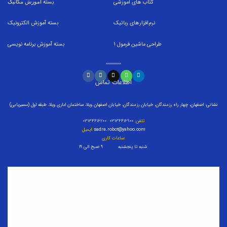
کتاب های آموزشی
بسته
آموزش مکانیک
نرم‌افزارهای رباتیک
بسته
آموزش الکترونیک
طراحی ماشین فرمول
1
بسته
آموزش برنامه نویسی
اطلاعات تماس
نشانی: اصفهان، چهار راه رزمندگان، خیابان رزمندگان، خیابان اصفهان ویلا، ساختمان اداری ویلا، طبقه اول (مسیریابی)
تلفن:
۰۳۱۳۴۴۱۶۹۰۰ ۰۳۱۳۴۴۱۶۲۰۰
sadra.robot@yahoo.com
ایمیل:
ساعات کاری:
شنبه تا پنجشنبه ۹ صبح الی ۱۹