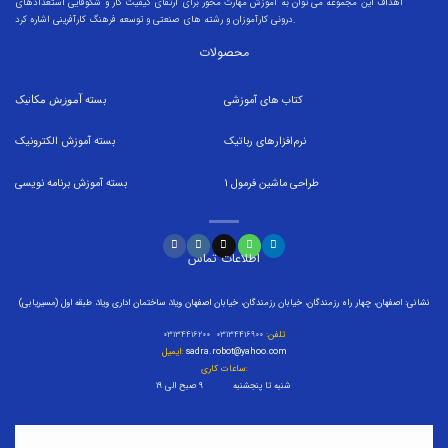
اهداف این مجموعه می توان به آموزش مهارت محور برای ارتقای کیفیت کار و شکوفایی استعدادهای
درونی کارآموزان و رشته های صنعتی و توسعه فرهنگ کارآفرینی اشاره کرد.
محصولات
کتاب های آموزشی
بسته
آموزش مکانیک
نرم‌افزارهای رباتیک
بسته
آموزش الکترونیک
طراحی ماشین فرمول
1
بسته
آموزش برنامه نویسی
اطلاعات تماس
نشانی: اصفهان، چهار راه رزمندگان، خیابان رزمندگان، خیابان اصفهان ویلا، ساختمان اداری ویلا، طبقه اول (مسیریابی)
تلفن:
۰۳۱۳۴۴۱۶۹۰۰ ۰۳۱۳۴۴۱۶۲۰۰
sadra.robot@yahoo.com
ایمیل:
ساعات کاری:
شنبه تا پنجشنبه ۹ صبح الی ۱۹