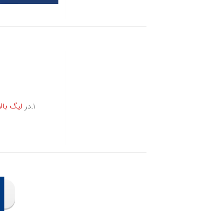
1.در
لیگ بالا